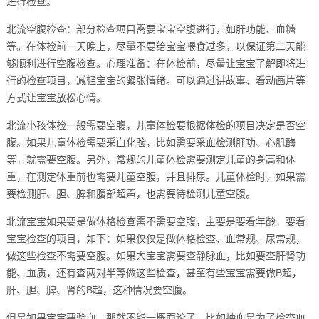
进行检查。
北流空腹检查：部分检查项目需要宝宝空腹进行，如肝功能、血糖
等。在体检前一天晚上，尽量不要给宝宝喂食过多，以保证第二天能
够顺利进行空腹检查。心理准备：在体检前，尽量让宝宝了解即将进
行的检查项目，减轻宝宝的紧张情绪。可以通过讲故事、看动画片等
方式让宝宝放松心情。
北流小孩体检一般需要空腹，儿童体检要根据体检的项目决定是否空
腹。如果儿童体检需要采血化验，比如需要采血检测肝功、心肌酶
等，就需要空腹。另外，常规的儿童体检需要测定儿童的身高和体
重，在测定体重前也需要儿童空腹，并且排尿。儿童体检时，如果需
要检测肝、胆、脾和腹部超声，也需要待检测儿童空腹。
北流宝宝如果要是做体格检查需不需要空腹，主要是要看年龄，要看
宝宝检查的项目，如下：如果仅仅是做体格检查、血常规、尿常规，
做这些检查不需要空腹。如果大宝宝需要查静脉血，比如要查肝肾功
能、血质，还有查两对半等做这些检查，甚至有些宝宝需要做B超，
肝、胆、脾、肾的B超，这种情况要空腹。
但是如果宝宝要验血，那就不能一概而论了。比如抽血是为了检查血