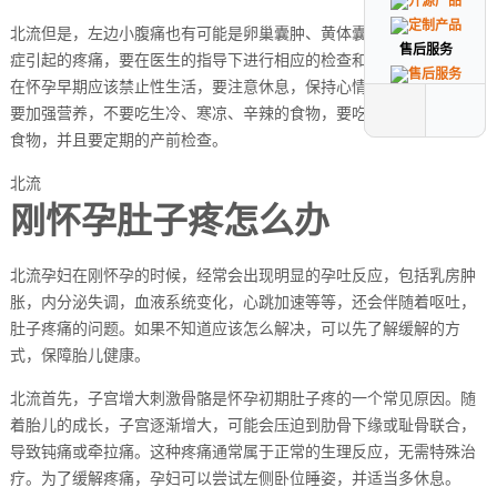
北流但是，左边小腹痛也有可能是卵巢囊肿、黄体囊肿，或者腹腔炎
售后服务
售后服务
症引起的疼痛，要在医生的指导下进行相应的检查和治疗。建议女性
在怀孕早期应该禁止性生活，要注意休息，保持心情舒畅。饮食方面
要加强营养，不要吃生冷、寒凉、辛辣的食物，要吃清淡、易消化的
食物，并且要定期的产前检查。
北流
刚怀孕肚子疼怎么办
北流孕妇在刚怀孕的时候，经常会出现明显的孕吐反应，包括乳房肿
胀，内分泌失调，血液系统变化，心跳加速等等，还会伴随着呕吐，
肚子疼痛的问题。如果不知道应该怎么解决，可以先了解缓解的方
式，保障胎儿健康。
北流首先，子宫增大刺激骨骼是怀孕初期肚子疼的一个常见原因。随
着胎儿的成长，子宫逐渐增大，可能会压迫到肋骨下缘或耻骨联合，
导致钝痛或牵拉痛。这种疼痛通常属于正常的生理反应，无需特殊治
疗。为了缓解疼痛，孕妇可以尝试左侧卧位睡姿，并适当多休息。