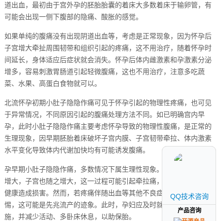
道出血，最初由于宫外孕的胚胎胎囊的着床大多数着床于输卵管，有
可能会出现一侧下腹部的隐痛、酸胀的感觉。
如果单纯的腹痛没有出现阴道出血等，考虑是正常现象，因为怀孕后
子宫增大牵扯周围韧带和组织引起的疼痛，这不用治疗，随着怀孕时
间延长，身体适应后症状就会消失。怀孕后体内雌激素和孕激素分泌
增多，容易刺激胃肠道引起轻微腹痛，这也不用治疗，注意多吃蔬
菜、水果、高蛋白食物就可以。
北流怀孕初期小肚子隐隐作痛可见于怀孕引起的物理性疼痛，也可见
于异常情况，不同原因引起的腹痛处理方法不同。如已明确宫内早
孕，此时小肚子隐隐作痛主要考虑怀孕导致的物理性腹痛，是正常的
生理现象，因早期胚胎着床破坏子宫内膜、子宫韧带牵拉、体内激素
水平变化导致体内代谢加快均有可能诱发腹痛。
孕早期小肚子隐隐作痛，多数情况下属生理性现象。随着妊娠囊逐渐
增大，子宫也随之增大，这一过程可能引起牵拉痛，但并不会对孕妇
健康造成损害。然而，若疼痛伴随出血等其他不良症状，则需高度警
QQ技术咨询
QQ技术咨询
惕，这可能是先兆流产的迹象。此时，孕妇应及时就医，采取保胎措
产品咨询
产品咨询
施，并减少活动、多卧床休息，以助保胎。