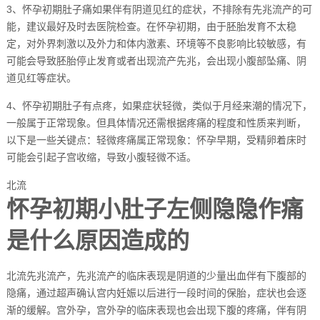
3、怀孕初期肚子痛如果伴有阴道见红的症状，不排除有先兆流产的可
能，建议最好及时去医院检查。在怀孕初期，由于胚胎发育不太稳
定，对外界刺激以及外力和体内激素、环境等不良影响比较敏感，有
可能会导致胚胎停止发育或者出现流产先兆，会出现小腹部坠痛、阴
道见红等症状。
4、怀孕初期肚子有点疼，如果症状轻微，类似于月经来潮的情况下，
一般属于正常现象。但具体情况还需根据疼痛的程度和性质来判断，
以下是一些关键点：轻微疼痛属正常现象：怀孕早期，受精卵着床时
可能会引起子宫收缩，导致小腹轻微不适。
北流
怀孕初期小肚子左侧隐隐作痛
是什么原因造成的
北流先兆流产，先兆流产的临床表现是阴道的少量出血伴有下腹部的
隐痛，通过超声确认宫内妊娠以后进行一段时间的保胎，症状也会逐
渐的缓解。宫外孕，宫外孕的临床表现也会出现下腹的疼痛，伴有阴