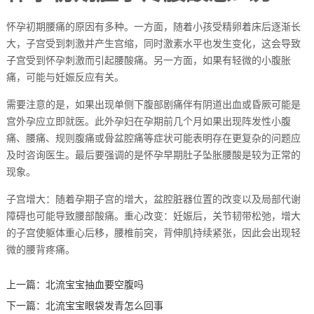
怀孕初期腰痛的原因有多种。一方面，随着小孩受精卵着床后逐渐长
大，子宫受到刺激并产生宫缩，同时激素水平也发生变化，这会导致
子宫受到怀孕刺激而引起腰酸痛。另一方面，如果有轻微的小腹胀
痛，可能与妊娠反应有关。
需要注意的是，如果出现单侧下腹部剧痛伴有阴道出血或昏厥可能是
宫外孕应立即就医。此外孕妇在孕期前几个月如果出现阵发性小腹
痛、腰痛、规则腹痛或骨盆腔痛等症状可能表明存在更复杂的问题应
及时咨询医生。最后要强调的是怀孕早期肚子坠胀腰酸是较为正常的
现象。
子宫增大：随着孕期子宫的增大，盆腔脏器位置的改变以及局部代谢
障碍也可能导致腰部酸痛。重心改变：妊娠后，关节韧带松弛，增大
的子宫使躯体重心后移，腰椎前突，背伸肌持续紧张，因此会出现轻
微的腰背疼痛。
上一篇：
北流宝宝抽血要空腹吗
下一篇：
北流宝宝眼袋发青怎么回事