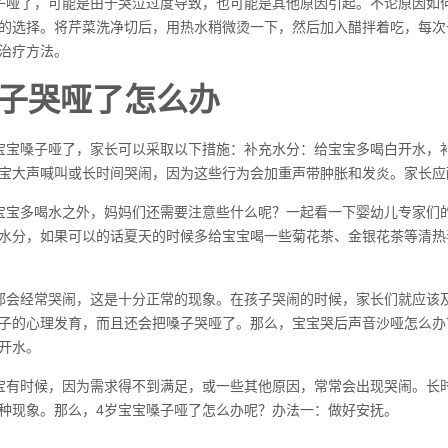
子哑了，可能是由于哭泣过度导致，也可能是其他原因引起。不论原因如
的选择。将芹菜洗净切后，用热水稍微烫一下，然后加入醋拌着吃，每次
治疗方法。
子哭哑了怎么办
宝宝嗓子哑了，家长可以采取以下措施：补充水分：给宝宝多喝白开水，
宝大声喊叫或长时间哭闹，因为这些行为会加重声带肿胀和发炎。家长应
宝宝多喝水之外，妈妈们还需要注意些什么呢？一起看一下婴幼儿专家们的
水分，如果可以的话夏天的时候多给宝宝喝一些菊花茶、金银花茶等清热
都会经常哭闹，这是十分正常的现象。在孩子哭闹的时候，家长们就应该
子的心理发育，而且还会把嗓子哭哑了。那么，宝宝哭后声音沙哑怎么办
开水。
宝有时候，因为需求得不到满足，或一些其他原因，常常会出现哭闹。长
种现象。那么，4岁宝宝嗓子哑了怎么办呢？办法一：做好安抚。