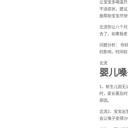
让宝宝多喝温开
不适症状，建议
施帮助宝宝尽快
北流你让八个月
去了，如果我老
问题分析： 你
的影响，时间较
北流
婴儿嗓
1、新生儿因无
时，家长需及时
原因。
北流2、宝宝出
会让嗓子变得沙