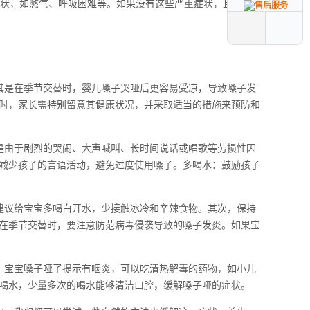
症状，如憋气、呼吸困难等。如果没有这些严重症状，且嗓子
其是在季节交替时，婴儿嗓子哭哑后更容易受凉，导致嗓子发
时，家长需特别留意其健康状况，并采取适当的措施来预防和
是由于剧烈的哭闹、大声喊叫、长时间说话或唱歌等劳损性因
减少孩子的言语活动，避免过度使用嗓子。多喝水：鼓励孩子
建议给宝宝多喝白开水，少接触冰冷和辛辣食物。其次，保持
在季节交替时，要注意防范病毒侵袭导致的嗓子发炎。如果宝
。宝宝嗓子哑了提示有咽炎，可以吃清热解毒的药物，如小儿
喝水，少量多次的喝水能够清洁口腔，缓解嗓子哑的症状。