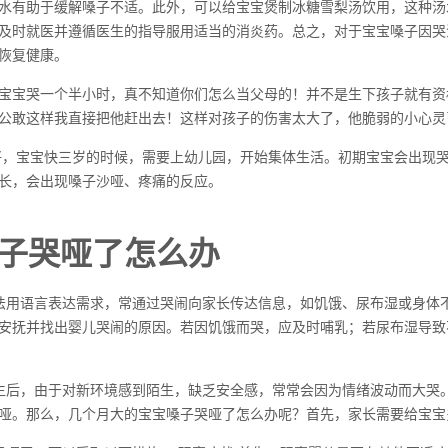
水有助于缓解嗓子不适。此外，可以给宝宝煲制冰糖雪梨汤饮用，这种汤
及时就医并遵循医生的指导服用适当的消炎药。总之，对于宝宝嗓子因哭
恢复健康。
宝宝哭一个半小时，真不知道你们怎么当父母的！并不是生下孩子就有资
公敢这样我直接把他赶出去！这样对孩子的伤害太大了，他脆弱的小心灵
好，宝宝快三岁的时候，需要上幼儿园，开始集体生活。初期宝宝会出现
长，会出现嗓子沙哑、疼痛的反应。
子哭哑了怎么办
法用语言表达需求，常通过哭闹向家长传达信息，如饥饿、尿布湿或身体
安抚并找出婴儿哭闹的原因。若因饥饿而哭，应及时哺乳；若尿布湿导致
生后，由于对新环境感到陌生，缺乏安全感，常常会因为情绪波动而大哭
哑。那么，几个月大的宝宝嗓子哭哑了怎么办呢？首先，家长需要给宝宝