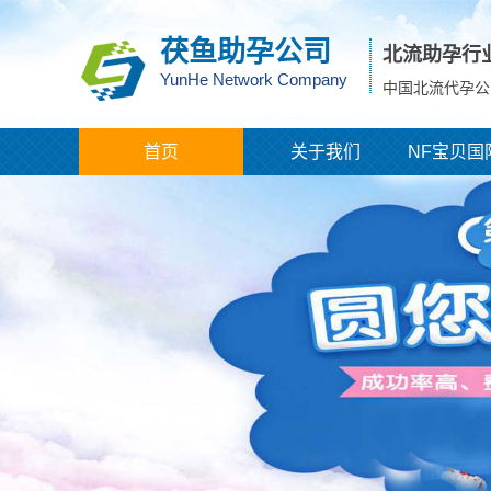
茯鱼助孕公司
北流助孕行
YunHe Network Company
中国北流代孕公
首页
关于我们
NF宝贝国