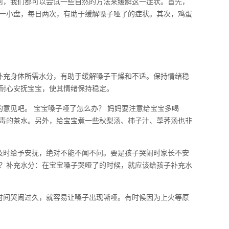
何，我们都可以尝试一些自然的方法来缓解这一症状。首先，
一小盘，每日两次，有助于缓解嗓子哑了的症状。其次，鸡蛋
补充身体所需水分，有助于缓解嗓子干燥和不适。保持情绪稳
耐心安抚宝宝，使其情绪保持稳定。
意见吧。 宝宝嗓子哑了怎么办？ 妈妈要注意给宝宝多喝
毒的茶水。另外，给宝宝煮一些秋梨汤、柿子汁、荸荠汤也非
及时给予安抚，绝对不能不闻不问。要是孩子哭闹时家长不安
？补充水分：在宝宝嗓子哭哑了的时候，就应该给孩子补充水
时间哭闹过久，就容易让嗓子出现嘶哑。有时候因为上火等原