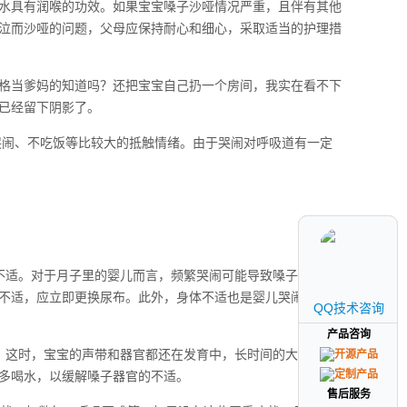
水具有润喉的功效。如果宝宝嗓子沙哑情况严重，且伴有其他
泣而沙哑的问题，父母应保持耐心和细心，采取适当的护理措
格当爹妈的知道吗？还把宝宝自己扔一个房间，我实在看不下
已经留下阴影了。
哭闹、不吃饭等比较大的抵触情绪。由于哭闹对呼吸道有一定
不适。对于月子里的婴儿而言，频繁哭闹可能导致嗓子哑。此
不适，应立即更换尿布。此外，身体不适也是婴儿哭闹的常见
QQ技术咨询
QQ技术咨询
产品咨询
产品咨询
。这时，宝宝的声带和器官都还在发育中，长时间的大哭可能
多喝水，以缓解嗓子器官的不适。
售后服务
售后服务