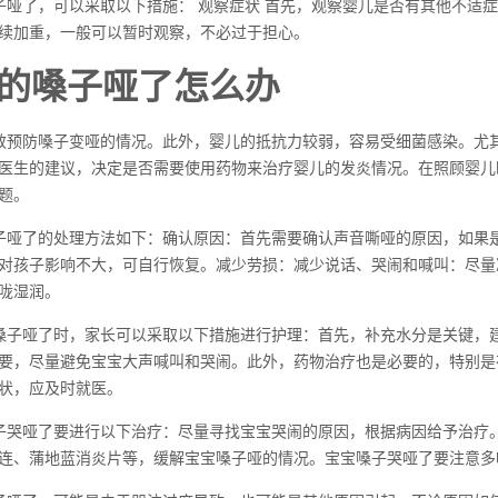
子哑了，可以采取以下措施： 观察症状 首先，观察婴儿是否有其他不适
续加重，一般可以暂时观察，不必过于担心。
的嗓子哑了怎么办
效预防嗓子变哑的情况。此外，婴儿的抵抗力较弱，容易受细菌感染。尤
医生的建议，决定是否需要使用药物来治疗婴儿的发炎情况。在照顾婴儿
题。
子哑了的处理方法如下：确认原因：首先需要确认声音嘶哑的原因，如果
对孩子影响不大，可自行恢复。减少劳损：减少说话、哭闹和喊叫：尽量
咙湿润。
嗓子哑了时，家长可以采取以下措施进行护理：首先，补充水分是关键，
要，尽量避免宝宝大声喊叫和哭闹。此外，药物治疗也是必要的，特别是
状，应及时就医。
子哭哑了要进行以下治疗：尽量寻找宝宝哭闹的原因，根据病因给予治疗
连、蒲地蓝消炎片等，缓解宝宝嗓子哑的情况。宝宝嗓子哭哑了要注意多