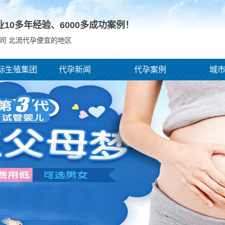
业10多年经验、
6000
多成功案例！
司 北流代孕便宜的地区
际生殖集团
代孕新闻
代孕案例
城