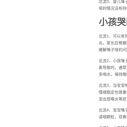
北流3、婴儿嗓
哑的情况没有持
小孩哭
北流1、可以有
炎。家长应根据
缓解嗓子哑的问
北流2、小孩嗓
素导致的，通常
多喝水，保持喉
北流3、当宝宝
情绪稳定也很重
宝出现喉炎等症
北流4、宝宝嗓
清咽颗粒、双黄