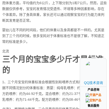
而体重方面，平均值约为6公斤，上下限分别为1和7公斤。然而，这些
数据仅供参考，宝宝的发育情况受遗传、环境等多种因素影响，存在
个体差异。除了身高体重，家长还可以通过观察宝宝的行为能力来判
断其发育是否正常。
婴幼儿在不同的时间段，他们的体重以及身高都是不一样的。尤其是
到了三个月的时候，很多宝妈对于体重标准也不是很了解，不知道正
常的标准是多少。
北流
三个月的宝宝多少斤才是标准
的
1、三个月宝宝的体重标准会根据性别和喂养方式有所不同。以下是根
QQ技术咨询
QQ技术咨询
据不同情况划分的体重标准：男婴：纯母乳喂养：约为08-05千克。配
产品咨询
产品咨询
方奶喂养：约为44-92千克。混合喂养：约为21-37千克。女婴：纯母
乳喂养：约为71-44千克。配方奶喂养：约为08-46千克。
售后服务
售后服务
北流2、根据统计数据，三个月男宝宝的体重平均为4千克左右，正常